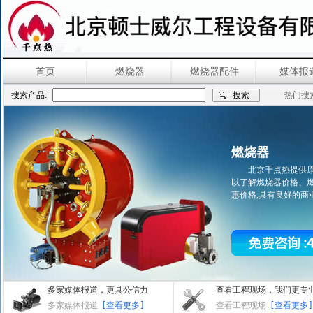
首页
燃烧器
燃烧器配件
媒体报
搜索产品:
热门搜
燃烧器
北京千点热提供
以了解燃烧器价格、
惠价格,具有良好的商业信誉,欢
多家媒体报道，更具公信力
查看工程现场，我们更专
多家媒体报道
[查看更多]
查看工程现场
[查看更多]