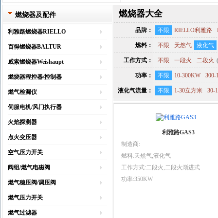
燃烧器大全
燃烧器及配件
品牌：
不限
RIELLO利雅路
利雅路燃烧器RIELLO
燃料：
不限
天然气
液化气
百得燃烧器BALTUR
工作方式：
不限
一段火
二段火
威索燃烧器Weishaupt
功率：
不限
10-300KW
300-
燃烧器程控器/控制器
液化气流量：
不限
1-30立方米
30
燃气检漏仪
伺服电机/风门执行器
火焰探测器
利雅路GAS3
点火变压器
制造商:
空气压力开关
燃料:天然气,液化气
阀组/燃气电磁阀
工作方式:二段火,二段火渐进式
功率:350KW
燃气稳压阀/调压阀
燃气压力开关
燃气过滤器