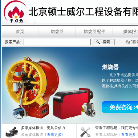
首页
燃烧器
燃烧器配件
媒体报
搜索产品:
热门搜
燃烧器
北京千点热提供
以了解燃烧器价格、
惠价格,具有良好的商业信誉,欢
多家媒体报道，更具公信力
查看工程现场，我们更专
多家媒体报道
[查看更多]
查看工程现场
[查看更多]