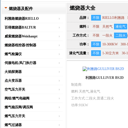
燃烧器大全
燃烧器及配件
品牌：
不限
RIELLO利雅路
利雅路燃烧器RIELLO
燃料：
不限
天然气
液化气
百得燃烧器BALTUR
工作方式：
不限
一段火
二段火
威索燃烧器Weishaupt
功率：
不限
10-300KW
300-
燃烧器程控器/控制器
液化气流量：
不限
1-30立方米
30
燃气检漏仪
伺服电机/风门执行器
火焰探测器
利雅路GULLIVER BS2D
点火变压器
制造商:
空气压力开关
燃料:天然气,液化气
阀组/燃气电磁阀
工作方式:二段火,普通二段火
功率:91KW
燃气稳压阀/调压阀
燃气压力开关
燃气过滤器