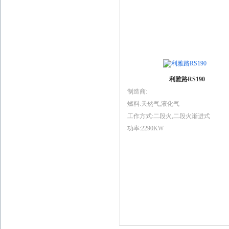
利雅路RS190
制造商:
燃料:天然气,液化气
工作方式:二段火,二段火渐进式
功率:2290KW