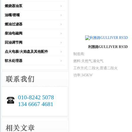
燃烧器油泵
油嘴/喷嘴
燃油过滤器
柴油电磁阀
回油调节阀
利雅路GULLIVER RS5D
点火电极/火焰盘及其他配件
制造商:
软水处理器
燃料:天然气,液化气
工作方式:二段火,普通二段火
功率:345KW
010-8242 5078
134 6667 4681