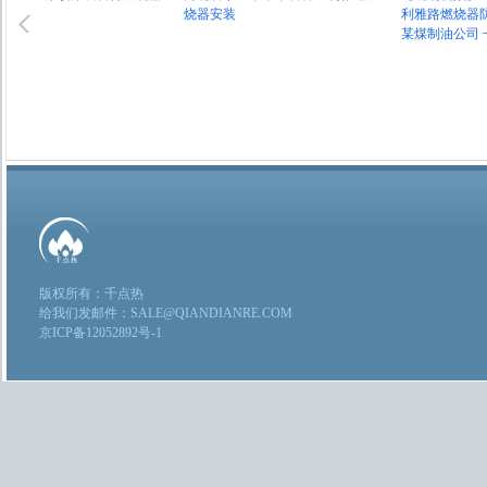
烧器安装
利雅路燃烧器防爆电
某煤制油公司 一
版权所有：千点热
给我们发邮件：SALE@QIANDIANRE.COM
京ICP备12052892号-1