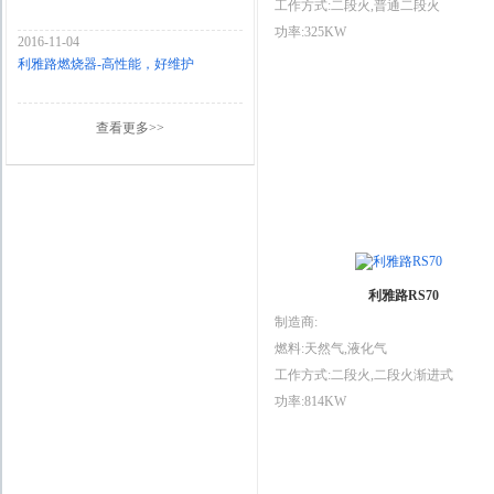
工作方式:二段火,普通二段火
功率:325KW
2016-11-04
利雅路燃烧器-高性能，好维护
查看更多>>
利雅路RS70
制造商:
燃料:天然气,液化气
工作方式:二段火,二段火渐进式
功率:814KW