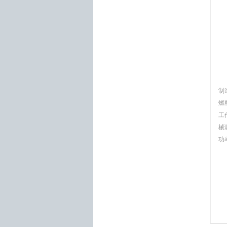
制
燃
工
械
功率