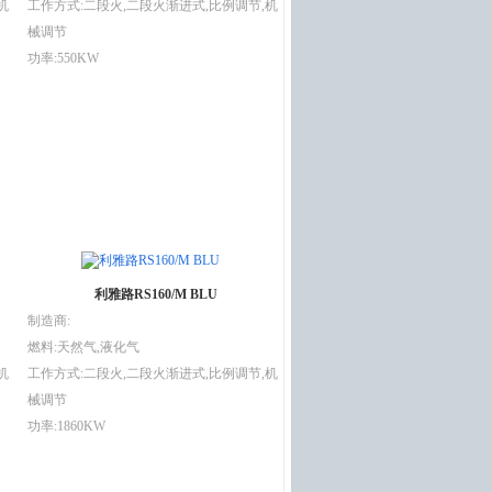
机
工作方式:二段火,二段火渐进式,比例调节,机
械调节
功率:550KW
利雅路RS160/M BLU
制造商:
燃料:天然气,液化气
机
工作方式:二段火,二段火渐进式,比例调节,机
械调节
功率:1860KW