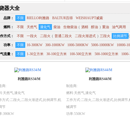
烧器大全
品牌：
不限
RIELLO利雅路
BALTUR百得
WEISHAUPT威索
燃料：
不限
天然气
液化气
柴油
生物柴油
(
酒精
醇油
)
重油
油气两用
作方式：
不限
一段火
二段火
(
普通二段火
二段火渐进式
)
三段火
比例调节
(
功率：
不限
10-300KW
300-1000KW
1000-5000KW
5000-10000KW
10000-1
气流量：
不限
1-30立方米
30-100立方米
100-500立方米
500-1000立方米
1000
利雅路RS34/M
利雅路RS44/M
造商:
制造商:
料:天然气,液化气
燃料:天然气,液化气
作方式:二段火,二段火渐进式,比例调节,机
工作方式:二段火,二段火渐进式,比例调节,
调节
械调节
:390KW
功率:550KW