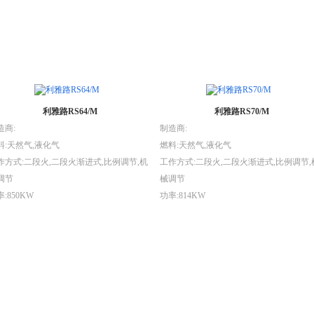
利雅路RS64/M
利雅路RS70/M
造商:
制造商:
料:天然气,液化气
燃料:天然气,液化气
作方式:二段火,二段火渐进式,比例调节,机
工作方式:二段火,二段火渐进式,比例调节,
调节
械调节
:850KW
功率:814KW