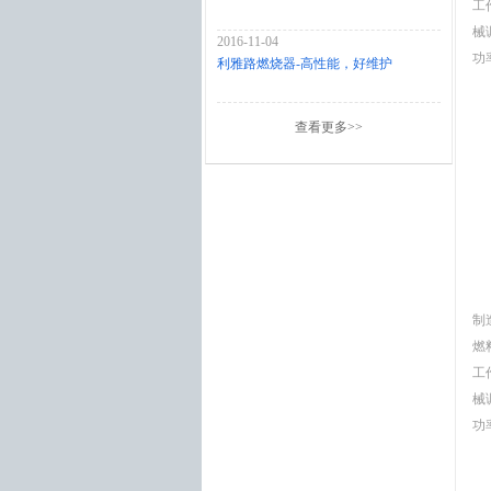
工
械
2016-11-04
功率
利雅路燃烧器-高性能，好维护
查看更多>>
制
燃
工
械
功率