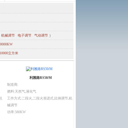
机械调节
电子调节
气动调节
)
00000KW
-10000立方米
利雅路RS50/M
制造商:
燃料:天然气,液化气
机
工作方式:二段火,二段火渐进式,比例调节,机
械调节
功率:580KW