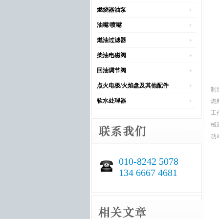
燃烧器油泵
油嘴/喷嘴
燃油过滤器
柴油电磁阀
回油调节阀
点火电极/火焰盘及其他配件
制
软水处理器
燃
工
械
功率
010-8242 5078
134 6667 4681