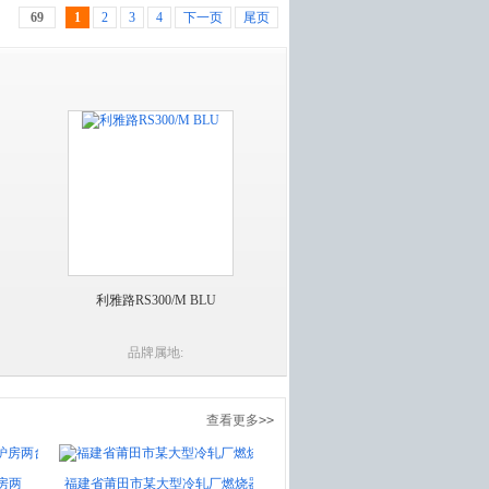
69
1
2
3
4
下一页
尾页
利雅路RS300/M BLU
品牌属地:
查看更多>>
福建省莆田市某大型冷轧厂燃烧器
河北省任丘市某喷涂线百得燃烧器
河北石