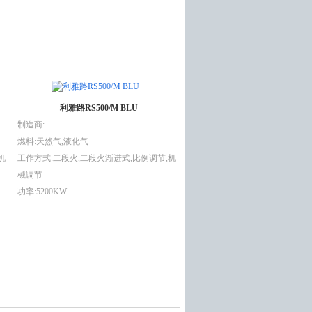
利雅路RS500/M BLU
制造商:
燃料:天然气,液化气
机
工作方式:二段火,二段火渐进式,比例调节,机
械调节
功率:5200KW