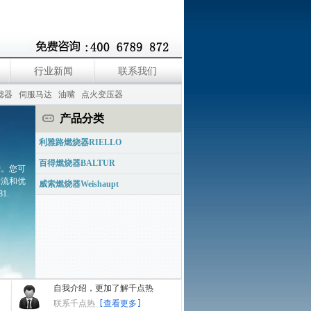
行业新闻
联系我们
滤器
伺服马达
油嘴
点火变压器
产品分类
利雅路燃烧器RIELLO
百得燃烧器BALTUR
护。您可
物流和优
威索燃烧器Weishaupt
1.
自我介绍，更加了解千点热
联系千点热
[查看更多]