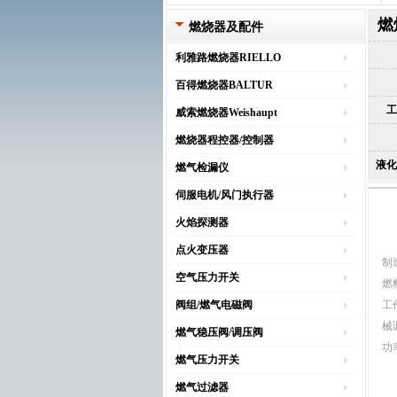
燃
燃烧器及配件
利雅路燃烧器RIELLO
百得燃烧器BALTUR
工
威索燃烧器Weishaupt
燃烧器程控器/控制器
液化
燃气检漏仪
伺服电机/风门执行器
火焰探测器
点火变压器
制
空气压力开关
燃
阀组/燃气电磁阀
工
械
燃气稳压阀/调压阀
功率
燃气压力开关
燃气过滤器