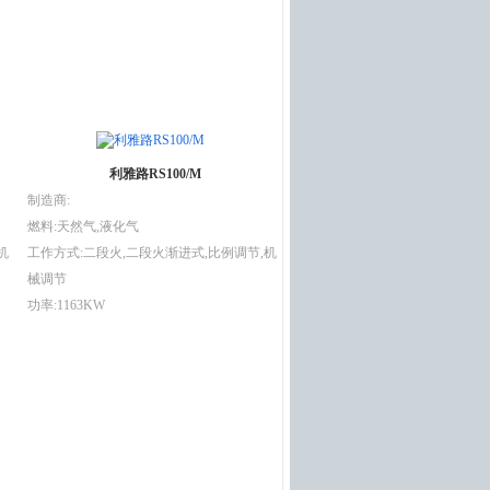
利雅路RS100/M
制造商:
燃料:天然气,液化气
机
工作方式:二段火,二段火渐进式,比例调节,机
械调节
功率:1163KW