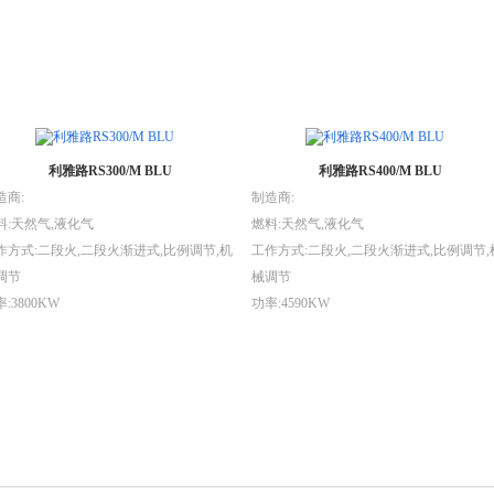
利雅路RS300/M BLU
利雅路RS400/M BLU
造商:
制造商:
料:天然气,液化气
燃料:天然气,液化气
作方式:二段火,二段火渐进式,比例调节,机
工作方式:二段火,二段火渐进式,比例调节,
调节
械调节
:3800KW
功率:4590KW