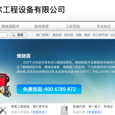
燃烧器配件
媒体报道
工程现场
专业知识
热门搜索:
燃烧器
程控器
电眼
阀组
压力调节器
过
燃烧器
北京千点热提供原装进口燃烧器整机、燃烧机配件及燃烧器维修维
以了解燃烧器价格、燃烧器参数、燃烧器工程应用。千点热拥有强大的
惠价格,具有良好的商业信誉,欢迎来电洽谈:400 6789 872 手机:134 666 7468
查看工程现场，我们更专业
权威代理、假一赔十、有保证
查看工程现场
[查看更多]
权威代理
[查看更多]