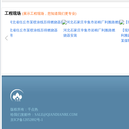
工程现场
(展示工程现场，您知道我们更专业)
河北省任丘市某喷涂线百得燃烧器
河北石家庄辛集市岩棉厂利雅路燃
【现场视
应用
烧器安装
利雅路燃
某煤制油公
版权所有：千点热
给我们发邮件：SALE@QIANDIANRE.COM
京ICP备12052892号-1