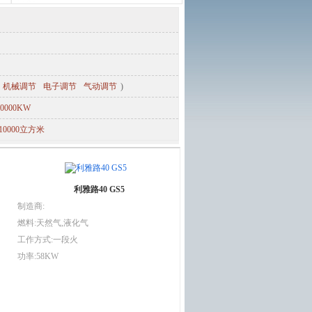
机械调节
电子调节
气动调节
)
00000KW
-10000立方米
利雅路40 GS5
制造商:
燃料:天然气,液化气
工作方式:一段火
功率:58KW