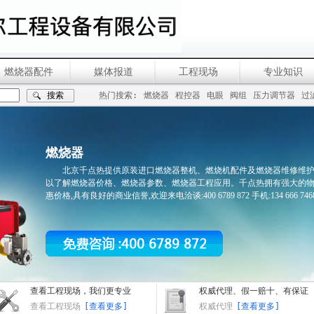
燃烧器配件
媒体报道
工程现场
专业知识
热门搜索:
燃烧器
程控器
电眼
阀组
压力调节器
过
燃烧器
北京千点热提供原装进口燃烧器整机、燃烧机配件及燃烧器维修维
以了解燃烧器价格、燃烧器参数、燃烧器工程应用。千点热拥有强大的
惠价格,具有良好的商业信誉,欢迎来电洽谈:400 6789 872 手机:134 666 7468
查看工程现场，我们更专业
权威代理、假一赔十、有保证
查看工程现场
[查看更多]
权威代理
[查看更多]