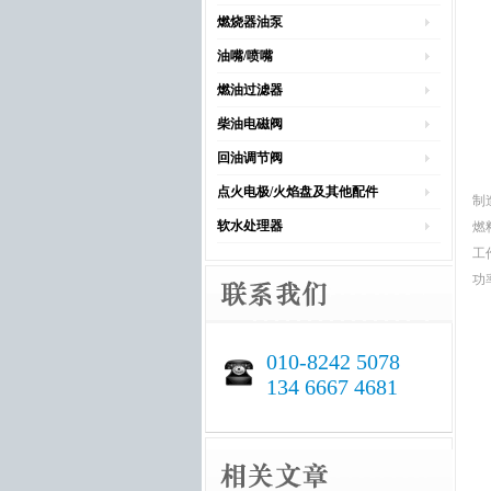
燃烧器油泵
油嘴/喷嘴
燃油过滤器
柴油电磁阀
回油调节阀
点火电极/火焰盘及其他配件
制
软水处理器
燃
工
功率
010-8242 5078
134 6667 4681