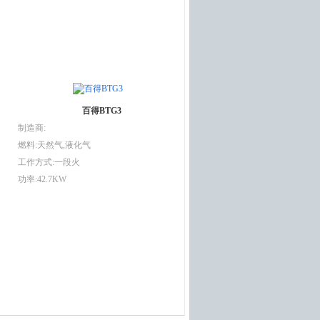
百得BTG3
制造商:
燃料:天然气,液化气
工作方式:一段火
功率:42.7KW