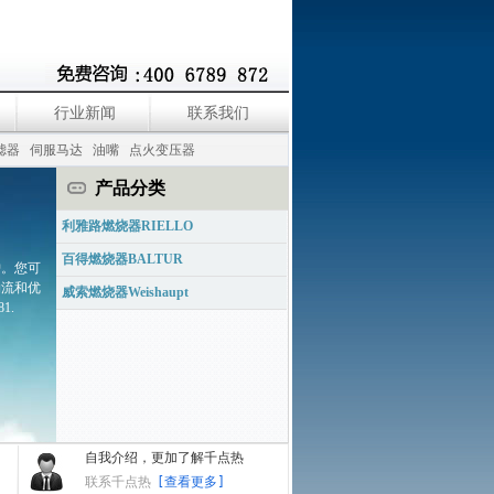
行业新闻
联系我们
滤器
伺服马达
油嘴
点火变压器
产品分类
利雅路燃烧器RIELLO
百得燃烧器BALTUR
护。您可
物流和优
威索燃烧器Weishaupt
1.
自我介绍，更加了解千点热
联系千点热
[查看更多]