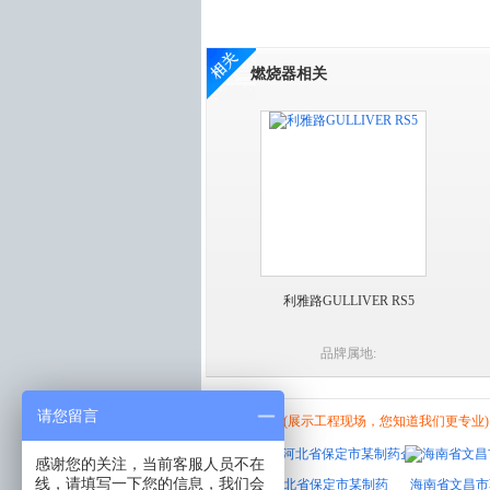
燃烧器相关
利雅路GULLIVER RS5
品牌属地:
请您留言
工程现场
(展示工程现场，您知道我们更专业)
感谢您的关注，当前客服人员不在
线，请填写一下您的信息，我们会
百得燃烧器废气加热
【现场视频】河北省保定市某制药
海南省文昌市蒸汽锅炉