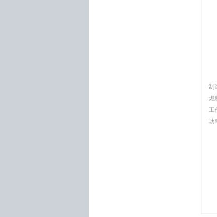
制
燃
工
功率