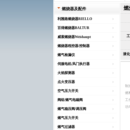
燃
燃烧器及配件
利雅路燃烧器RIELLO
百得燃烧器BALTUR
工
威索燃烧器Weishaupt
燃烧器程控器/控制器
液化
燃气检漏仪
伺服电机/风门执行器
火焰探测器
点火变压器
制
空气压力开关
燃
阀组/燃气电磁阀
工
功率
燃气稳压阀/调压阀
燃气压力开关
燃气过滤器