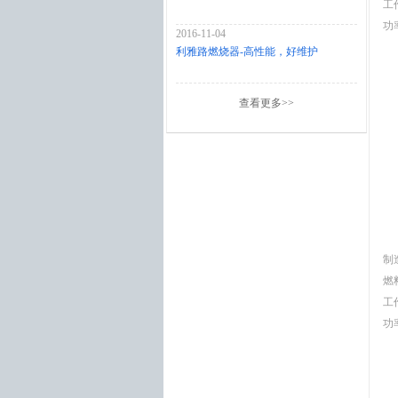
工
功率
2016-11-04
利雅路燃烧器-高性能，好维护
查看更多>>
制
燃
工
功率