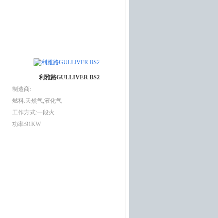
利雅路GULLIVER BS2
制造商:
燃料:天然气,液化气
工作方式:一段火
功率:91KW