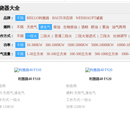
烧器大全
品牌：
不限
RIELLO利雅路
BALTUR百得
WEISHAUPT威索
燃料：
不限
天然气
液化气
柴油
生物柴油
(
酒精
醇油
)
重油
油气两用
作方式：
不限
一段火
二段火
(
普通二段火
二段火渐进式
)
三段火
比例调节
(
功率：
不限
10-300KW
300-1000KW
1000-5000KW
5000-10000KW
10000-1
气流量：
不限
1-30立方米
30-100立方米
100-500立方米
500-1000立方米
1000
利雅路40 FS10
利雅路40 FS20
造商:
制造商:
料:天然气,液化气
燃料:天然气,液化气
作方式:一段火
工作方式:一段火
:116KW
功率:220KW