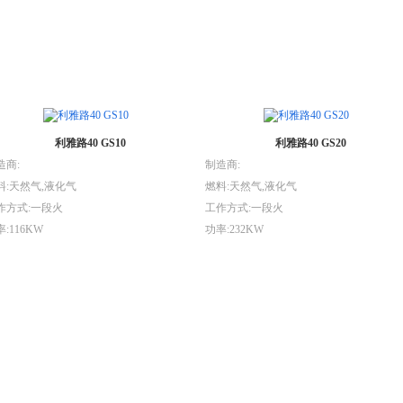
利雅路40 GS10
利雅路40 GS20
造商:
制造商:
料:天然气,液化气
燃料:天然气,液化气
作方式:一段火
工作方式:一段火
:116KW
功率:232KW