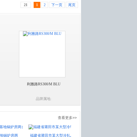
21
1
2
下一页
尾页
利雅路RS300/M BLU
品牌属地:
查看更多>>
两
福建省莆田市某大型冷轧厂燃烧器
河北省任丘市某喷涂线百得燃烧器