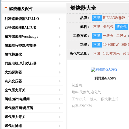
燃烧器大全
燃烧器及配件
品牌：
不限
RIELLO利雅路
利雅路燃烧器RIELLO
燃料：
不限
天然气
液化气
百得燃烧器BALTUR
工作方式：
不限
一段火
二段火
威索燃烧器Weishaupt
功率：
不限
10-300KW
300-
燃烧器程控器/控制器
液化气流量：
不限
1-30立方米
30
燃气检漏仪
伺服电机/风门执行器
火焰探测器
利雅路GAS9/2
点火变压器
制造商:
空气压力开关
燃料:天然气,液化气
阀组/燃气电磁阀
工作方式:二段火,二段火渐进式
功率:3200KW
燃气稳压阀/调压阀
燃气压力开关
燃气过滤器