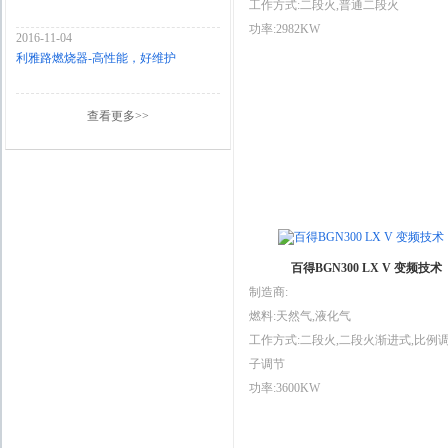
工作方式:二段火,普通二段火
功率:2982KW
2016-11-04
利雅路燃烧器-高性能，好维护
查看更多>>
百得BGN300 LX V 变频技术
制造商:
燃料:天然气,液化气
工作方式:二段火,二段火渐进式,比例调
子调节
功率:3600KW