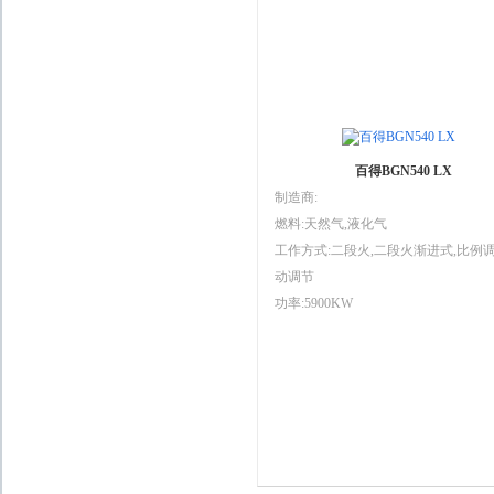
百得BGN540 LX
制造商:
燃料:天然气,液化气
工作方式:二段火,二段火渐进式,比例调
动调节
功率:5900KW