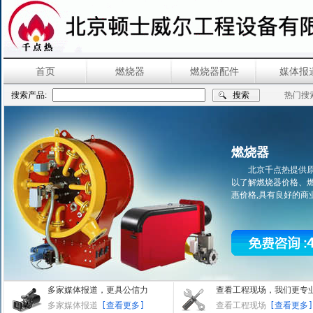
首页
燃烧器
燃烧器配件
媒体报
搜索产品:
热门搜
燃烧器
北京千点热提供
以了解燃烧器价格、
惠价格,具有良好的商业信誉,欢
多家媒体报道，更具公信力
查看工程现场，我们更专
多家媒体报道
[查看更多]
查看工程现场
[查看更多]