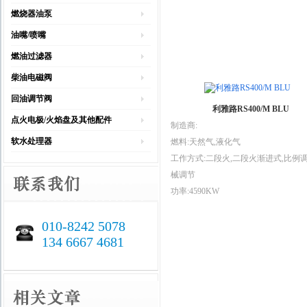
燃烧器油泵
油嘴/喷嘴
燃油过滤器
柴油电磁阀
回油调节阀
利雅路RS400/M BLU
点火电极/火焰盘及其他配件
制造商:
软水处理器
燃料:天然气,液化气
工作方式:二段火,二段火渐进式,比例调
械调节
功率:4590KW
010-8242 5078
134 6667 4681