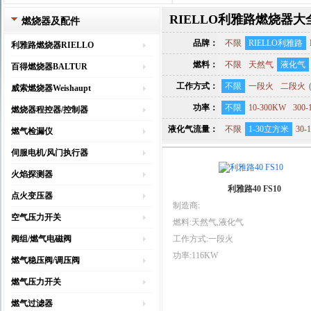
RIELLO利雅路燃烧器大
燃烧器及配件
品牌：
不限
RIELLO利雅路
利雅路燃烧器RIELLO
燃料：
不限
天然气
液化气
百得燃烧器BALTUR
工作方式：
不限
一段火
二段火
威索燃烧器Weishaupt
功率：
不限
10-300KW
300-
燃烧器程控器/控制器
液化气流量：
不限
1-30立方米
30
燃气检漏仪
伺服电机/风门执行器
火焰探测器
利雅路40 FS10
点火变压器
制造商:
空气压力开关
燃料:天然气,液化气
阀组/燃气电磁阀
工作方式:一段火
功率:116KW
燃气稳压阀/调压阀
燃气压力开关
燃气过滤器