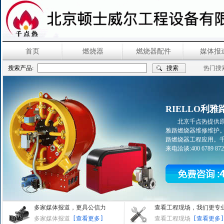
首页
燃烧器
燃烧器配件
媒体报
搜索产品:
热门搜
RIELLO利
北京千点热提供原
雅路燃烧器维修维护
路燃烧器工程应用。千
来电洽谈:400 6789 872 
多家媒体报道，更具公信力
查看工程现场，我们更专
多家媒体报道
[查看更多]
查看工程现场
[查看更多]