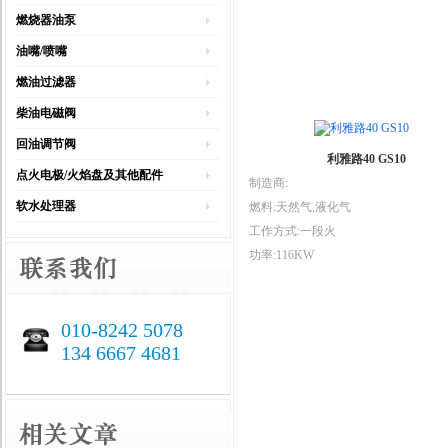
燃烧器油泵
油嘴/喷嘴
燃油过滤器
柴油电磁阀
回油调节阀
利雅路40 GS10
点火电极/火焰盘及其他配件
制造商:
软水处理器
燃料:天然气,液化气
工作方式:一段火
功率:116KW
010-8242 5078
134 6667 4681