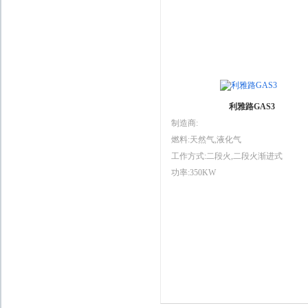
利雅路GAS3
制造商:
燃料:天然气,液化气
工作方式:二段火,二段火渐进式
功率:350KW