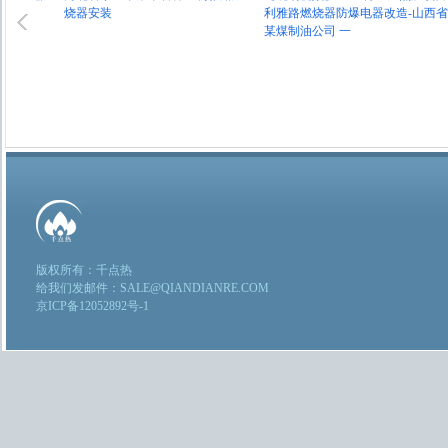
烧器安装
利雅路燃烧器防爆电器改造-山西省
路
某煤制油公司 一
版权所有：千点热
给我们发邮件：SALE@QIANDIANRE.COM
京ICP备12052892号-1