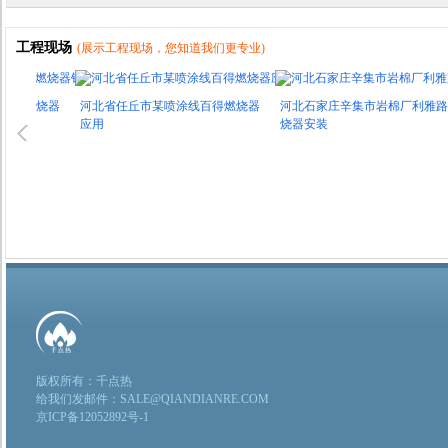
工程现场
(展示工程现场，您知道我们更专业)
燃烧器
河北省任丘市某喷涂线百得燃烧器
河北石家庄辛集市岩棉厂利雅路燃
应用
烧器安装
版权所有：千点热
给我们发邮件：SALE@QIANDIANRE.COM
京ICP备12052892号-1