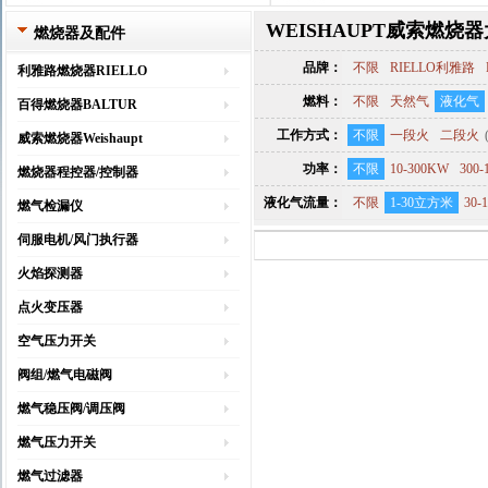
WEISHAUPT威索燃烧
燃烧器及配件
品牌：
不限
RIELLO利雅路
利雅路燃烧器RIELLO
燃料：
不限
天然气
液化气
百得燃烧器BALTUR
工作方式：
不限
一段火
二段火
威索燃烧器Weishaupt
功率：
不限
10-300KW
300-
燃烧器程控器/控制器
液化气流量：
不限
1-30立方米
30
燃气检漏仪
伺服电机/风门执行器
火焰探测器
点火变压器
空气压力开关
阀组/燃气电磁阀
燃气稳压阀/调压阀
燃气压力开关
燃气过滤器