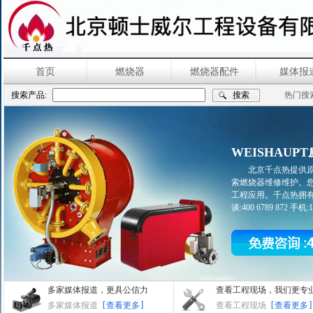
首页
燃烧器
燃烧器配件
媒体报
搜索产品:
热门搜
WEISHAUP
北京千点热提供原
索燃烧器维修维护。
工程应用。千点热拥有
谈:400 6789 872 手机:13
多家媒体报道，更具公信力
查看工程现场，我们更专
多家媒体报道
[查看更多]
查看工程现场
[查看更多]