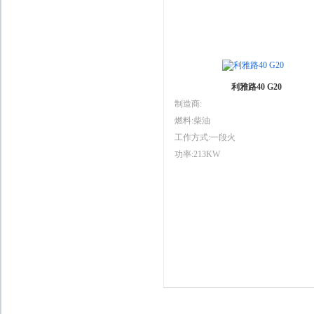
利雅路40 G20
制造商:
燃料:柴油
工作方式:一段火
功率:213KW