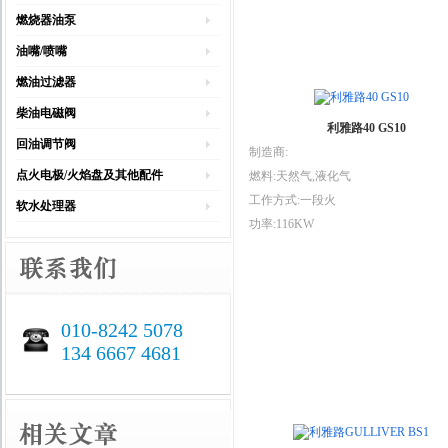
燃烧器油泵
油嘴/喷嘴
燃油过滤器
柴油电磁阀
利雅路40 GS10
回油调节阀
制造商:
点火电极/火焰盘及其他配件
燃料:天然气,液化气
工作方式:一段火
软水处理器
功率:116KW
010-8242 5078
134 6667 4681