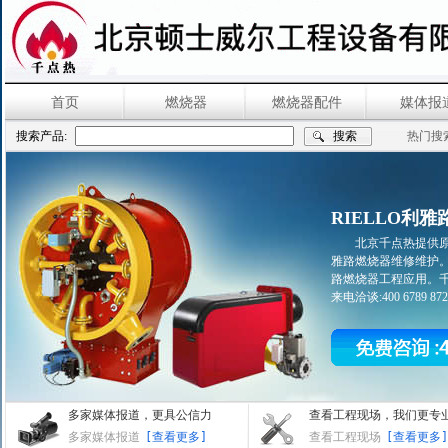
首页
燃烧器
燃烧器配件
媒体报
搜索产品:
热门搜
RIELLO利
北京千点热提供原
雅路燃烧器维修维护
路燃烧器工程应用。千
来电洽谈:400 6789 872 
多家媒体报道，更具公信力
查看工程现场，我们更专
多家媒体报道
[查看更多]
查看工程现场
[查看更多]