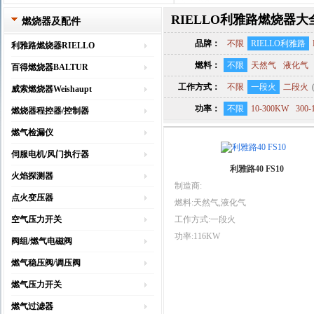
RIELLO利雅路燃烧器大
燃烧器及配件
品牌：
不限
RIELLO利雅路
利雅路燃烧器RIELLO
燃料：
不限
天然气
液化气
百得燃烧器BALTUR
工作方式：
不限
一段火
二段火
威索燃烧器Weishaupt
功率：
不限
10-300KW
300-
燃烧器程控器/控制器
燃气检漏仪
伺服电机/风门执行器
利雅路40 FS10
火焰探测器
制造商:
点火变压器
燃料:天然气,液化气
空气压力开关
工作方式:一段火
功率:116KW
阀组/燃气电磁阀
燃气稳压阀/调压阀
燃气压力开关
燃气过滤器