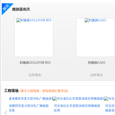
燃烧器相关
利雅路GULLIVER RS5
利雅路GAS5
品牌属地:
品牌属地:
工程现场
(展示工程现场，您知道我们更专业)
建省莆田市某大型冷轧厂燃烧器
河北省任丘市某喷涂线百得燃烧器
河北石家庄
售安装
应用
烧器安装